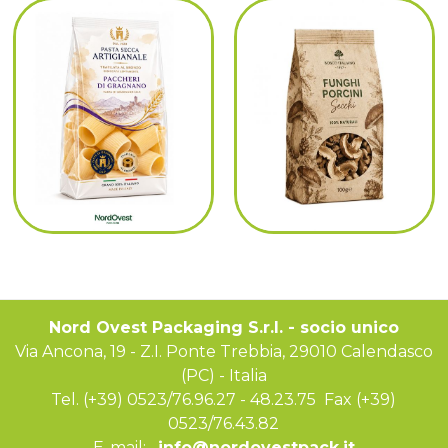
Nord Ovest Packaging S.r.l. - socio unico
Via Ancona, 19 - Z.I. Ponte Trebbia, 29010 Calendasco
(PC) - Italia
Tel. (+39) 0523/76.96.27 - 48.23.75 Fax (+39)
0523/76.43.82
E-mail:
info@nordovestpack.it