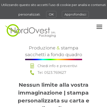
Utilizzando questo sito accetti l’uso di cookie per analisi e contenuti
personalizzati.
OK
Approfondisci
Produzione
&
stampa
sacchetti a fondo quadro
Chiedi info e preventivi
Tel. 0523.769627
Nessun limite alla vostra
immaginazione | stampa
personalizzata su carta e